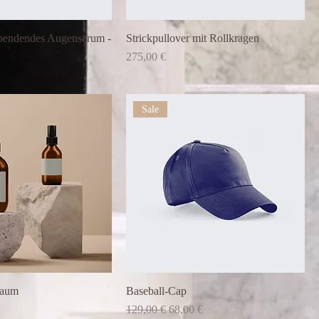
spendendes Augenserum -
Strickpullover mit Rollkragen
Preis
275,00 €
Sale
haum
Baseball-Cap
Standardpreis
Sale-Preis
129,00 €
68,00 €