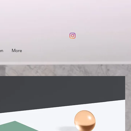
en
More