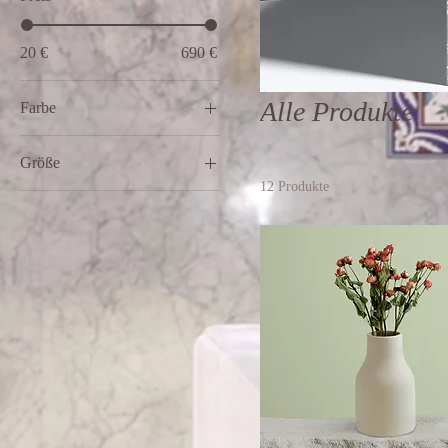
20 €
690 €
Alle Produkte
Farbe
Größe
12 Produkte
100 ml
150 ml
250 ml
500 ml
L
M
S
XL