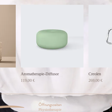
Aromatherapie-Diffusor
Creolen
Preis
Preis
119,00 €
269,00 €
Öffnungszeiten
T
Physiotherapie
L