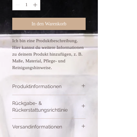
In den Warenkorb
Ich bin eine Produktbeschreibung. 
Hier kannst du weitere Informationen 
zu deinem Produkt hinzufügen, z. B. 
Maße, Material, Pflege- und 
Reinigungshinweise.
Produktinformationen
Hier kannst du weitere Informationen zu 
Rückgabe- &
deinem Produkt hinzufügen, z. B. 
Maße, 
Rückerstattungsrichtlinie
Material, Pflege- und 
Reinigungshinweise
. Erwähne ebenfalls 
Hier kannst du Kunden mitteilen, wie sie 
besondere Merkmale und welchen 
Versandinformationen
vorgehen können, wenn sie mit ihrem 
Mehrwert das Produkt deinen Kunden 
Kauf nicht zufrieden sind.
bietet.